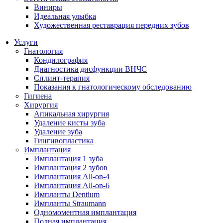
Виниры
Идеальная улыбка
Художественная реставрация передних зубов
Услуги
Гнатология
Кондилография
Диагностика дисфункции ВНЧС
Сплинт-терапия
Показания к гнатологическому обследованию
Гигиена
Хирургия
Апикальная хирургия
Удаление кисты зуба
Удаление зуба
Гингивопластика
Имплантация
Имплантация 1 зуба
Имплантация 2 зубов
Имплантация All-on-4
Имплантация All-on-6
Импланты Dentium
Импланты Straumann
Одномоментная имплантация
Полная имплантация