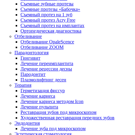
Съемные зубные протезы
Съемные протезы «Бабочка»
Съемный протез на 1 зуб
Съемный протез Acry Free
Съемный протез на имплантах
Ортопедическая диагностика
Отбеливание
Отбеливание OpaleScence
Отбеливание ZOOM
Парадонтология
Гингивит
Лечение переимплантита
Лечение рецессии десны
Пародонтит
Плазмолифтинг десен
Терапия
Герметизация фиссур
Лечение кариеса
Лечение кариеса методом Icon
Лечение пульпита
Реставрация зубов под микроскопом
Художественная реставрация передних зубов
Эндодонтия
Лечение зуба под микроскопом
Эстетическая стоматология