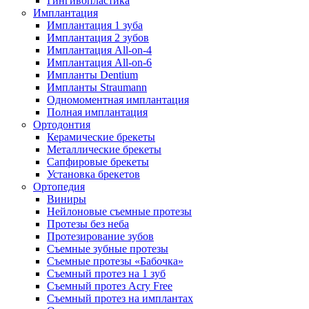
Гингивопластика
Имплантация
Имплантация 1 зуба
Имплантация 2 зубов
Имплантация All-on-4
Имплантация All-on-6
Импланты Dentium
Импланты Straumann
Одномоментная имплантация
Полная имплантация
Ортодонтия
Керамические брекеты
Металлические брекеты
Сапфировые брекеты
Установка брекетов
Ортопедия
Виниры
Нейлоновые съемные протезы
Протезы без неба
Протезирование зубов
Съемные зубные протезы
Съемные протезы «Бабочка»
Съемный протез на 1 зуб
Съемный протез Acry Free
Съемный протез на имплантах