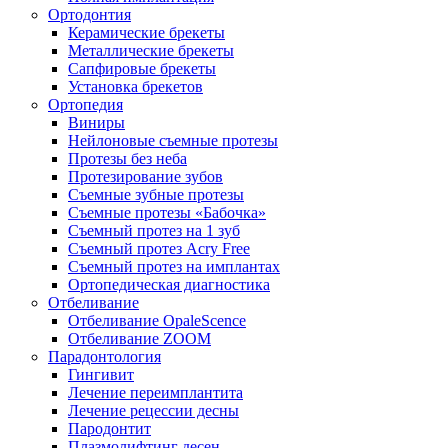
Ортодонтия
Керамические брекеты
Металлические брекеты
Сапфировые брекеты
Установка брекетов
Ортопедия
Виниры
Нейлоновые съемные протезы
Протезы без неба
Протезирование зубов
Съемные зубные протезы
Съемные протезы «Бабочка»
Съемный протез на 1 зуб
Съемный протез Acry Free
Съемный протез на имплантах
Ортопедическая диагностика
Отбеливание
Отбеливание OpaleScence
Отбеливание ZOOM
Парадонтология
Гингивит
Лечение переимплантита
Лечение рецессии десны
Пародонтит
Плазмолифтинг десен