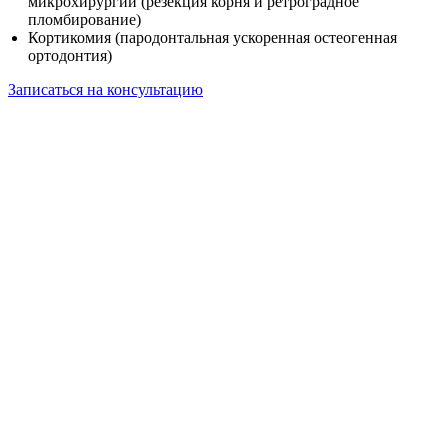
микрохирургии (резекция корня и ретроградное
пломбирование)
Кортикомия (пародонтальная ускоренная остеогенная
ортодонтия)
Записаться на консультацию