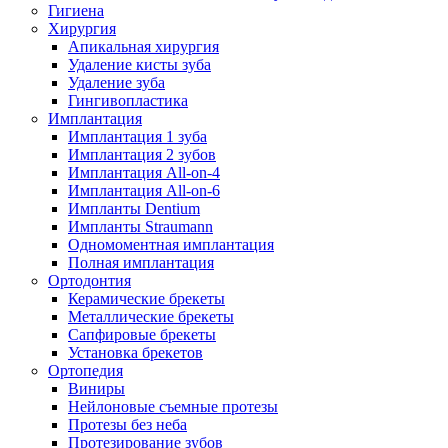
Гигиена
Хирургия
Апикальная хирургия
Удаление кисты зуба
Удаление зуба
Гингивопластика
Имплантация
Имплантация 1 зуба
Имплантация 2 зубов
Имплантация All-on-4
Имплантация All-on-6
Импланты Dentium
Импланты Straumann
Одномоментная имплантация
Полная имплантация
Ортодонтия
Керамические брекеты
Металлические брекеты
Сапфировые брекеты
Установка брекетов
Ортопедия
Виниры
Нейлоновые съемные протезы
Протезы без неба
Протезирование зубов