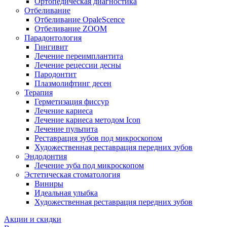
Ортопедическая диагностика
Отбеливание
Отбеливание OpaleScence
Отбеливание ZOOM
Парадонтология
Гингивит
Лечение переимплантита
Лечение рецессии десны
Пародонтит
Плазмолифтинг десен
Терапия
Герметизация фиссур
Лечение кариеса
Лечение кариеса методом Icon
Лечение пульпита
Реставрация зубов под микроскопом
Художественная реставрация передних зубов
Эндодонтия
Лечение зуба под микроскопом
Эстетическая стоматология
Виниры
Идеальная улыбка
Художественная реставрация передних зубов
Акции и скидки